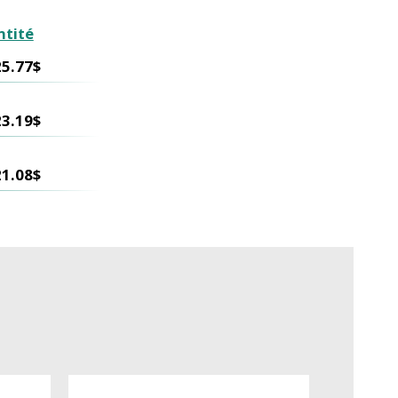
ntité
25.77$
23.19$
21.08$