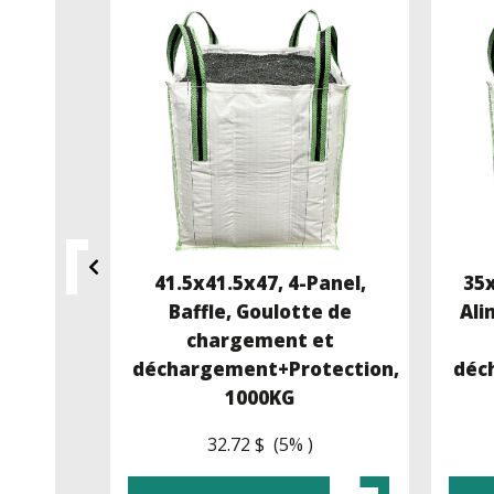
, U-
41.5x41.5x47, 4-Panel,
35x
tte de
Baffle, Goulotte de
Ali
 +
chargement et
0Kg
déchargement+Protection,
déc
1000KG
32.72 $ (5% )