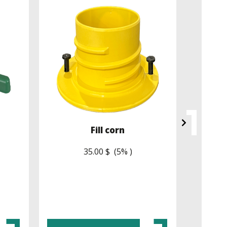
Fill corn
Rack
35.00 $ (5% )