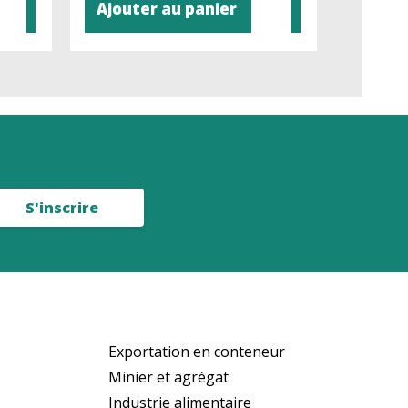
Ajouter au panier
Ajout
S'inscrire
Exportation en conteneur
Minier et agrégat
Industrie alimentaire