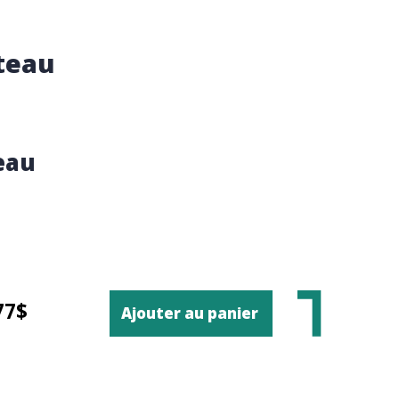
teau
eau
77$
Ajouter au panier