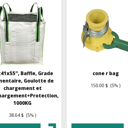
41x55", Baffle, Grade
cone r bag
mentaire, Goulotte de
150.00 $ (5% )
chargement et
hargement+Protection,
1000KG
38.64 $ (5% )