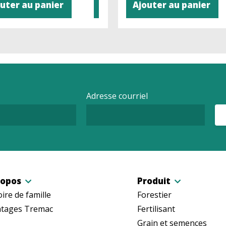
uter au panier
Ajouter au panier
Adresse courriel
ropos
Produit
oire de famille
Forestier
tages Tremac
Fertilisant
Grain et semences