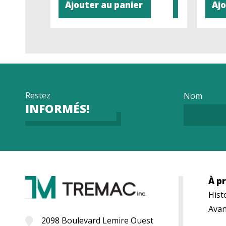
Ajouter au panier
Ajo
Restez
Nom
INFORMÉS!
À p
Hist
Avan
2098 Boulevard Lemire Ouest