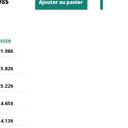
98$
Ajouter au panier
ntité
21.98$
15.82$
15.22$
14.65$
14.13$