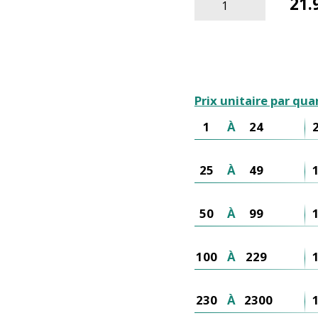
21.
Prix unitaire par qua
1
À
24
25
À
49
50
À
99
100
À
229
230
À
2300