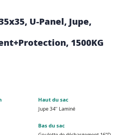
35x35, U-Panel, Jupe,
e
nt+Protection, 1500KG
n
Haut du sac
Jupe 34'' Laminé
Bas du sac
Goulotte de déchargement 16"D