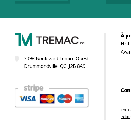
À p
Hist
Avan
2098 Boulevard Lemire Ouest
Drummondville, QC J2B 8A9
Con
Tous 
Politi