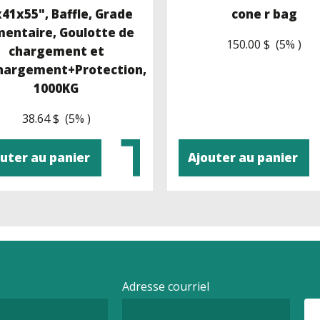
41x55", Baffle, Grade
cone r bag
mentaire, Goulotte de
150.00 $ (5% )
chargement et
hargement+Protection,
1000KG
38.64 $ (5% )
uter au panier
Ajouter au panier
Adresse courriel