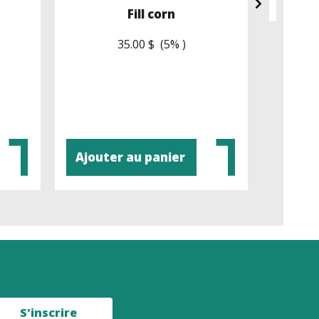
Fill corn
Rack
35.00 $ (5% )
Ajouter au panier
Ajout
S'inscrire