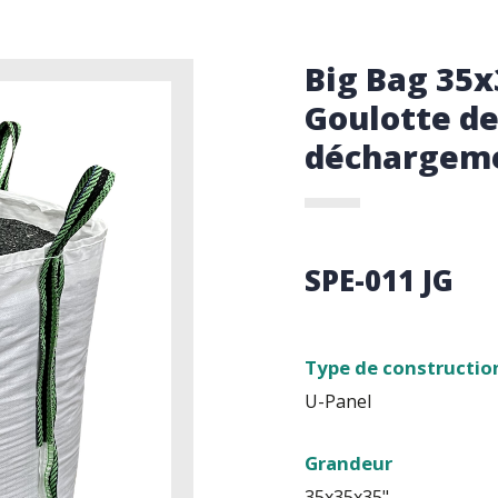
Big Bag 35x
Goulotte d
déchargeme
SPE-011 JG
Type de constructio
U-Panel
Grandeur
35x35x35"