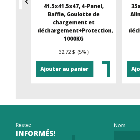
, U-
41.5x41.5x47, 4-Panel,
35x
 de
Baffle, Goulotte de
Ali
 Plat,
chargement et
déchargement+Protection,
déc
1000KG
32.72 $ (5% )
Ajouter au panier
Ajo
Restez
Nom
INFORMÉS!