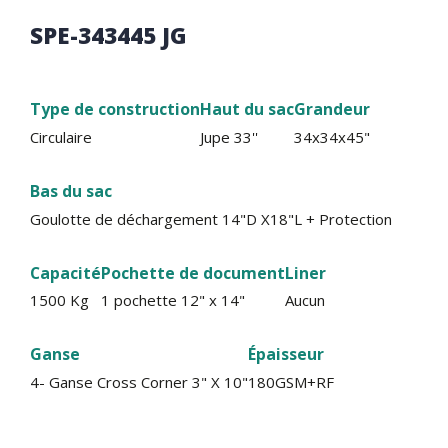
SPE-343445 JG
Type de construction
Haut du sac
Grandeur
Circulaire
Jupe 33''
34x34x45"
Bas du sac
Goulotte de déchargement 14"D X18"L + Protection
Capacité
Pochette de document
Liner
1500 Kg
1 pochette 12" x 14"
Aucun
Ganse
Épaisseur
4- Ganse Cross Corner 3" X 10"
180GSM+RF