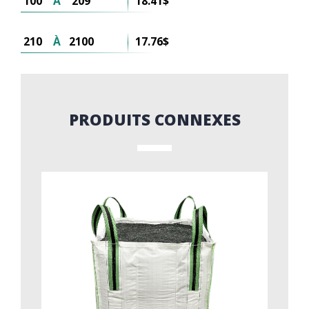
100
À
209
18.41$
210
À
2100
17.76$
PRODUITS CONNEXES